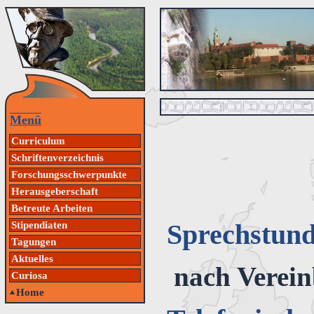
Menü
Curriculum
Schriftenverzeichnis
Forschungsschwerpunkte
Herausgeberschaft
Betreute Arbeiten
Sprechstun
Stipendiaten
Tagungen
Aktuelles
nach Verei
Curiosa
Home