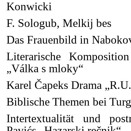
Konwicki
F. Sologub, Melkij bes
Das Frauenbild in Naboko
Literarische Kompositio
„Válka s mloky“
Karel Čapeks Drama „R.U
Biblische Themen bei Tur
Intertextualität und po
Pavićs „Hazarski rečnik“