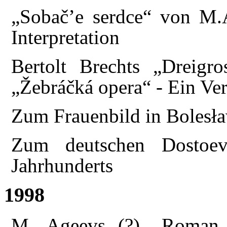
„Sobač’e serdce“ von M.
Interpretation
Bertolt Brechts „Dreigr
„Žebráčká opera“ - Ein Ver
Zum Frauenbild in Bolesła
Zum deutschen Dostoev
Jahrhunderts
1998
M. Ageevs (?) „Roman 