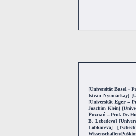
Basel
[Universität
– Pr
István Nyomárkay] [U
Eger
[Universität
– Pr
Joachim Klein] [Unive
Poznań
– Prof. Dr. Hu
B. Lebedeva] [Univer
Lobkareva] [Tschec
Wissenschaften/Puški