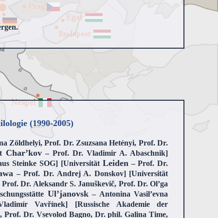
ergen.
ilologie (1990-2005)
na Zöldhelyi, Prof. Dr. Zsuzsana Hetényi, Prof. Dr.
Char’kov
ät
– Prof. Dr. Vladimir A. Abaschnik]
Leiden
laus Steinke SOG] [Universität
– Prof. Dr.
awa
– Prof. Dr. Andrej A. Donskov] [Universität
 Prof. Dr. Aleksandr S. Januškevič, Prof. Dr. Ol’ga
Ul’janovsk
schungsstätte
– Antonina Vasil’evna
adimír Vavřínek] [Russische Akademie der
 Prof. Dr. Vsevolod Bagno, Dr. phil. Galina Time,