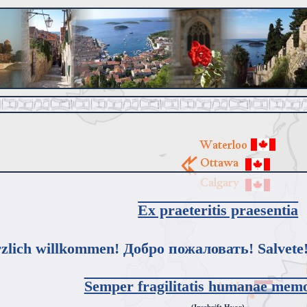
Ex praeteritis praesentia
zlich willkommen! Добро пожаловать! Salvete!
Semper fragilitatis humanae memo