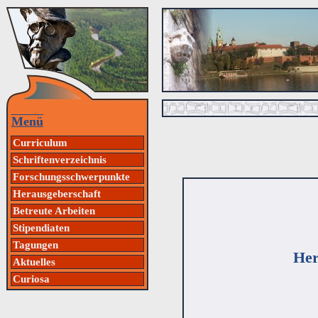
Menü
Curriculum
Schriftenverzeichnis
Forschungsschwerpunkte
Herausgeberschaft
Betreute Arbeiten
Stipendiaten
Tagungen
Her
Aktuelles
Curiosa