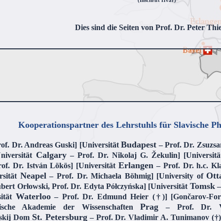
(Inschrift Hvar)
Dies sind die Seiten von Prof. Dr. Peter Thi
Kooperationspartner des Lehrstuhls für Slavische Ph
Budapest
of. Dr. Andreas Guski] [Universität
– Prof. Dr. Zsuzsa
Calgary
niversität
– Prof. Dr. Nikolaj G. Žekulin] [Universit
Erlangen
of. Dr. István Lökös] [Universität
– Prof. Dr. h.c. K
Neapel
Ott
rsität
– Prof. Dr. Michaela Böhmig] [University of
Tomsk
bert Orłowski, Prof. Dr. Edyta Półczyńska] [Universität
–
Waterloo
sität
– Prof. Dr. Edmund Heier (†)] [Gončarov-For
Prag
hische Akademie der Wissenschaften
– Prof. Dr. Vl
St. Petersburg
nskij Dom
– Prof. Dr. Vladimir A. Tunimanov (†),